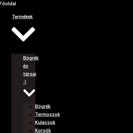
Főoldal
Termékek
Bögrék
és
társai
:)
Bögrék
Termoszok
Kulacsok
Korsók