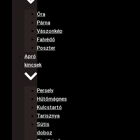
Óra
Párna
Vászonkép
Falvédő
Poszter
Apró
kincsek
Persely
Hűtőmágnes
Kulcstartó
Tarisznya
Sütis
doboz