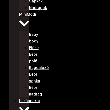
Sapkák
Nadrágok
MiniMódi
Baby
body
Előke
Bébi
póló
Rugdalózó
Bébi
sapka
Bébi
nadrág
Lakásdekor