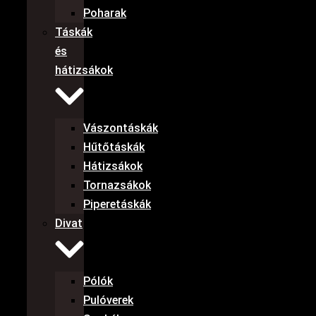
Poharak
Táskák
és
hátizsákok
Vászontáskák
Hűtőtáskák
Hátizsákok
Tornazsákok
Piperetáskák
Divat
Pólók
Pulóverek