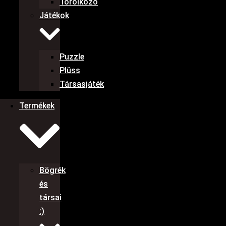
Törölköző
Játékok
Puzzle
Plüss
Társasjáték
Termékek
Bögrék
és
társai
:)