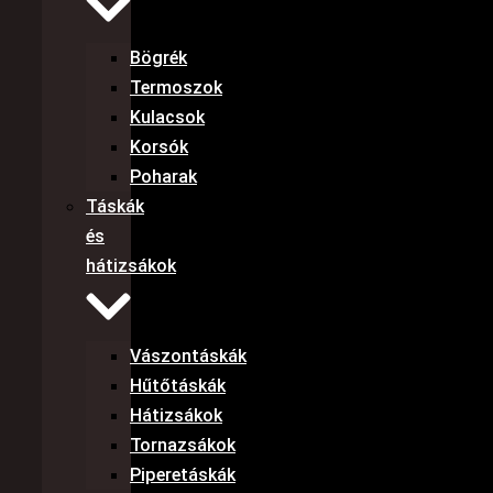
Bögrék
Termoszok
Kulacsok
Korsók
Poharak
Táskák
és
hátizsákok
Vászontáskák
Hűtőtáskák
Hátizsákok
Tornazsákok
Piperetáskák