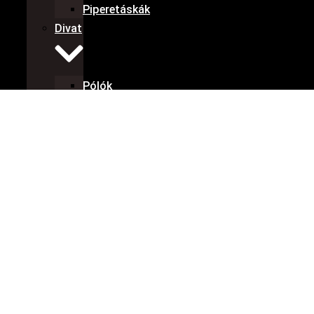
Piperetáskák
Divat
Pólók
Pulóverek
Sapkák
Nadrágok
MiniMódi
Baby
body
Előke
Bébi
póló
Rugdalózó