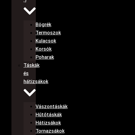
Bögrék
Termoszok
Kulacsok
Korsók
Poharak
Táskák
és
hátizsákok
Vászontáskák
Hűtőtáskák
Hátizsákok
Tornazsákok