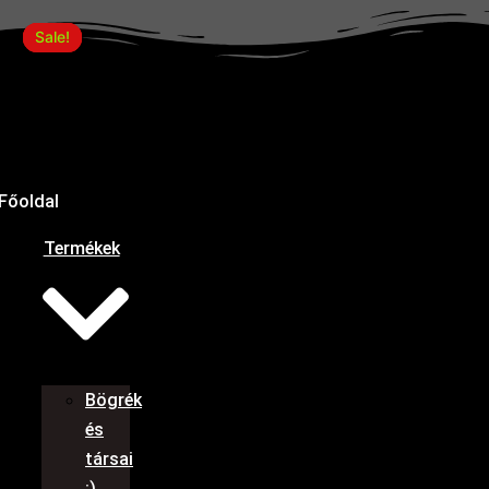
Products
Köszi,hogy
Skip
Ártartomány:
Ennek
Ennek
search
vagy
Sale!
Sale!
Sale!
Sale!
to
3890,00 Ft
a
a
bögre
content
-
terméknek
terméknek
mennyiség
4390,00 Ft
több
több
variációja
variációja
van.
van.
A
A
Főoldal
változatok
változatok
a
a
Termékek
termékoldalon
termékoldalon
választhatók
választhatók
ki
ki
Bögrék
és
társai
:)